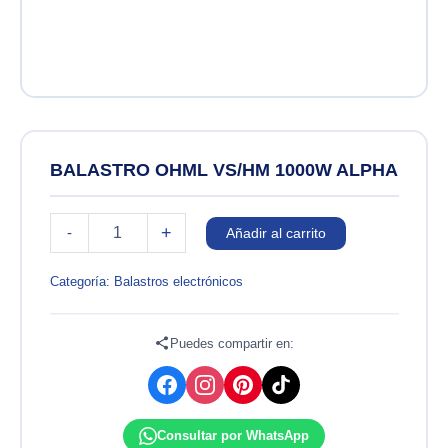
BALASTRO OHML VS/HM 1000W ALPHA
BALASTRO
+
-
Añadir al carrito
OHML
VS/HM
1000W
Categoría:
Balastros electrónicos
ALPHA
cantidad
Puedes compartir en:
Consultar por WhatsApp