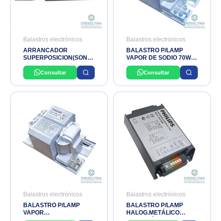
Balastros electrónicos
Balastros electrónicos
ARRANCADOR
BALASTRO P/LAMP
SUPERPOSICION(SON-T
VAPOR DE SODIO 70W
plus 100 A 400W)
220V PHILIPS
(MH/CDM 70- 400W)
Consultar
Consultar
INADISA
Balastros electrónicos
Balastros electrónicos
BALASTRO P/LAMP
BALASTRO P/LAMP
VAPOR
HALOG.METÁLICO
MERCURIO/HALOGENURO
ELECTRÓNICO 150W