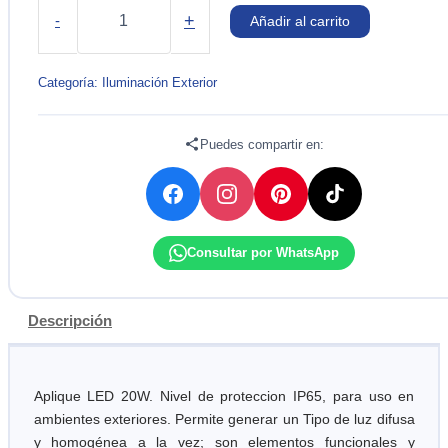
OVALADO
+
-
Añadir al carrito
20W
LED
220V
Categoría:
Iluminación Exterior
LIGHTECH
cantidad
Puedes compartir en:
Consultar por WhatsApp
Descripción
Aplique LED 20W. Nivel de proteccion IP65, para uso en
ambientes exteriores. Permite generar un Tipo de luz difusa
y homogénea a la vez; son elementos funcionales y