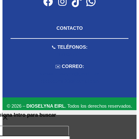
Facebook
Instagram
TikTok
WhatsApp
CONTACTO
📞
TELÉFONOS:
959 075 511
✉️
CORREO:
ventas.dioselyna@gmail.com
cbcbecerra.20@hotmail.com
© 2026 –
DIOSELYNA EIRL
. Todos los derechos reservados.
siona Intro para buscar