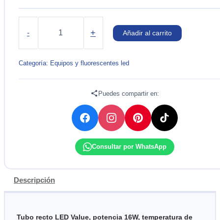
TUBO
FLUORESCENTE
+
-
Añadir al carrito
LED
16W
6500K
Categoría:
Equipos y fluorescentes led
100-
277V
LEDVANCE
Puedes compartir en:
cantidad
Consultar por WhatsApp
Descripción
Tubo recto LED Value, potencia 16W, temperatura de