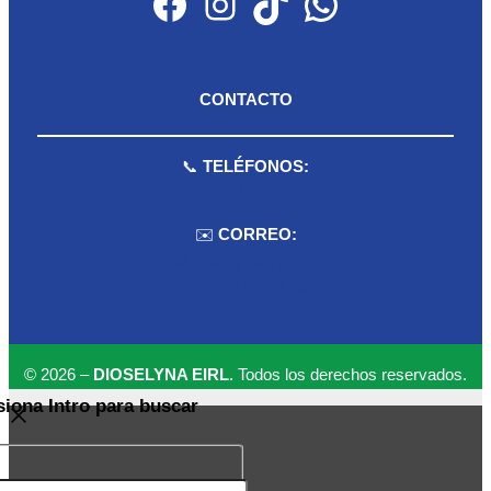
Facebook
Instagram
TikTok
WhatsApp
CONTACTO
📞
TELÉFONOS:
959 075 511
✉️
CORREO:
ventas.dioselyna@gmail.com
cbcbecerra.20@hotmail.com
© 2026 –
DIOSELYNA EIRL
. Todos los derechos reservados.
siona Intro para buscar