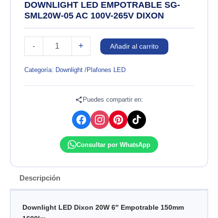
DOWNLIGHT LED EMPOTRABLE SG-
SML20W-05 AC 100V-265V DIXON
DOWNLIGHT
+
-
Añadir al carrito
LED
EMPOTRABLE
SG-
Categoría:
Downlight /Plafones LED
SML20W-
05
AC
Puedes compartir en:
100V-
265V
DIXON
cantidad
Consultar por WhatsApp
Descripción
Downlight LED Dixon 20W 6″ Empotrable 150mm