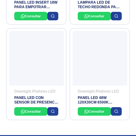
PANEL LED INSERT 18W
LAMPARA LED DE
PARA EMPOTRAR
TECHO REDONDA PARA
(3000K/4000K/6500k )
ADOSAR 24W DIXON
100-240V LEDVANCE
Consultar
Consultar
OSRAM
Downlight /Plafones LED
Downlight /Plafones LED
PANEL LED CON
PANEL LED 48W
SENSOR DE PRESENCIA
120X30CM 6500K
18W IP20 6500K
3500LM 110-240V DIXON
ADOSABLE (1530 LM)
Consultar
Consultar
OSLER