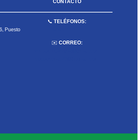
CONTACTO
📞
TELÉFONOS:
 6, Puesto
959 075 511
✉️
CORREO:
ventas.dioselyna@gmail.com
cbcbecerra.20@hotmail.com