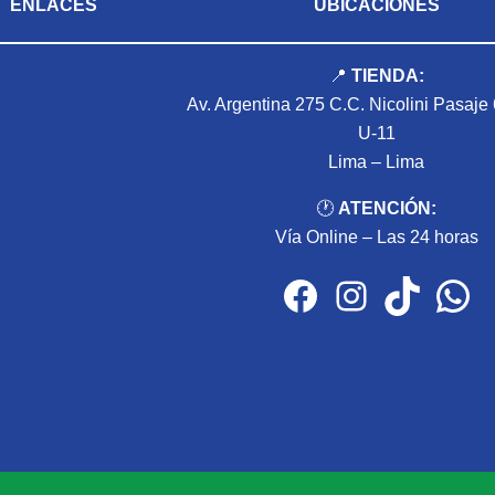
ENLACES
UBICACIONES
Inicio
📍
TIENDA:
Nosotros
Av. Argentina 275 C.C. Nicolini Pasaje
Productos
U-11
Blog
Lima – Lima
Contacto
🕐
ATENCIÓN:
Vía Online – Las 24 horas
Facebook
Instagram
TikTok
WhatsApp