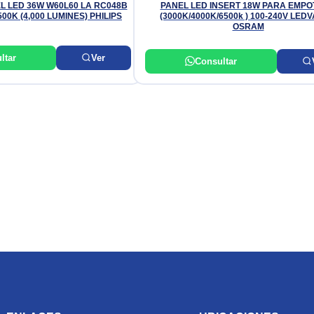
L LED 36W W60L60 LA RC048B
PANEL LED INSERT 18W PARA EMP
500K (4,000 LUMINES) PHILIPS
(3000K/4000K/6500k ) 100-240V LED
OSRAM
ltar
Ver
Consultar