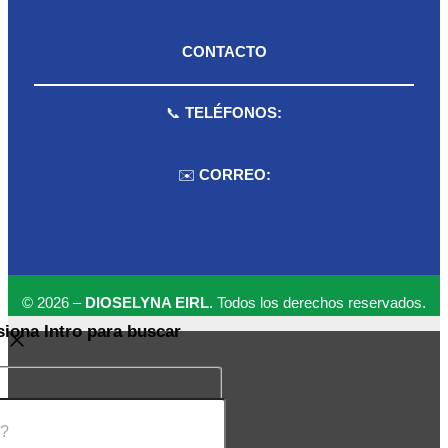
CONTACTO
📞
TELÉFONOS:
959 075 511
✉️
CORREO:
ventas.dioselyna@gmail.com
cbcbecerra.20@hotmail.com
© 2026 –
DIOSELYNA EIRL
. Todos los derechos reservados.
siona Intro para buscar