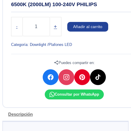
6500K (2000LM) 100-240V PHILIPS
SPOT
LED
+
-
Añadir al carrito
PARA
SOBREPONER
DN017C
Categoría:
Downlight /Plafones LED
22W
6500K
(2000LM)
Puedes compartir en:
100-
240V
PHILIPS
cantidad
Consultar por WhatsApp
Descripción