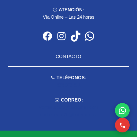
🕐
ATENCIÓN:
Vía Online – Las 24 horas
Facebook
Instagram
TikTok
WhatsApp
CONTACTO
📞
TELÉFONOS:
959 075 511
✉️
CORREO:
ventas.dioselyna@gmail.com
cbcbecerra.20@hotmail.com