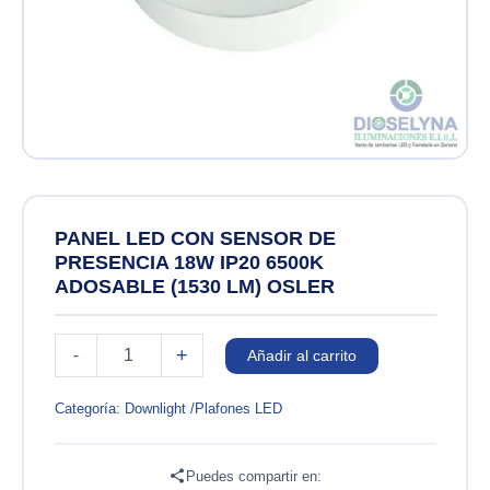
PANEL LED CON SENSOR DE
PRESENCIA 18W IP20 6500K
ADOSABLE (1530 LM) OSLER
PANEL
+
-
Añadir al carrito
LED
CON
SENSOR
Categoría:
Downlight /Plafones LED
DE
PRESENCIA
18W
Puedes compartir en: