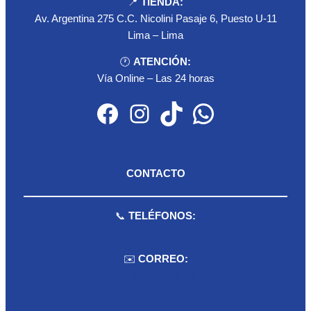
📍
TIENDA:
Av. Argentina 275 C.C. Nicolini Pasaje 6, Puesto U-11
Lima – Lima
🕐
ATENCIÓN:
Vía Online – Las 24 horas
Facebook
Instagram
TikTok
WhatsApp
CONTACTO
📞
TELÉFONOS:
959 075 511
✉️
CORREO:
ventas.dioselyna@gmail.com
cbcbecerra.20@hotmail.com