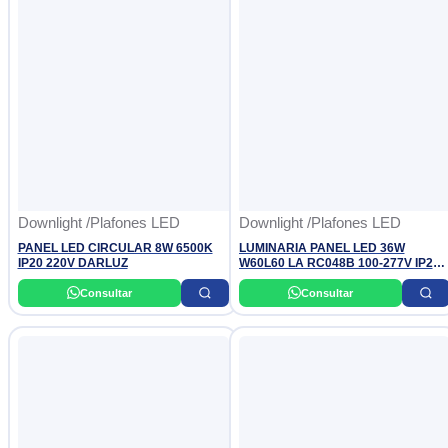
Downlight /Plafones LED
Downlight /Plafones LED
PANEL LED CIRCULAR 8W 6500K
LUMINARIA PANEL LED 36W
IP20 220V DARLUZ
W60L60 LA RC048B 100-277V IP20
6500K (4,000 LUMINES) PHILIPS
Consultar
Consultar