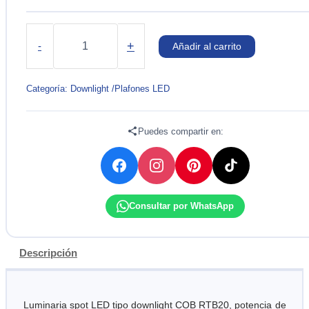
SPOT
EMPOTRADO
+
-
Añadir al carrito
20W
6500K
LED
Categoría:
Downlight /Plafones LED
COB
DOWNLIGHT
cantidad
Puedes compartir en:
Consultar por WhatsApp
Descripción
Luminaria spot LED tipo downlight COB RTB20, potencia de