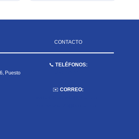
CONTACTO
📞
TELÉFONOS:
 6, Puesto
959 075 511
✉️
CORREO:
ventas.dioselyna@gmail.com
cbcbecerra.20@hotmail.com