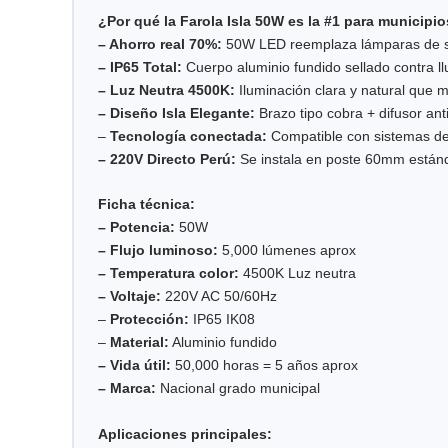
¿Por qué la Farola Isla 50W es la #1 para municip
– Ahorro real 70%:
50W LED reemplaza lámparas de s
– IP65 Total:
Cuerpo aluminio fundido sellado contra ll
– Luz Neutra 4500K:
Iluminación clara y natural que 
– Diseño Isla Elegante:
Brazo tipo cobra + difusor ant
–
Tecnología conectada:
Compatible con sistemas de
– 220V Directo Perú:
Se instala en poste 60mm estánd
Ficha técnica:
– Potencia:
50W
– Flujo luminoso:
5,000 lúmenes aprox
– Temperatura color:
4500K Luz neutra
– Voltaje:
220V AC 50/60Hz
–
Protección:
IP65 IK08
–
Material:
Aluminio fundido
– Vida útil:
50,000 horas = 5 años aprox
– Marca:
Nacional grado municipal
Aplicaciones principales: