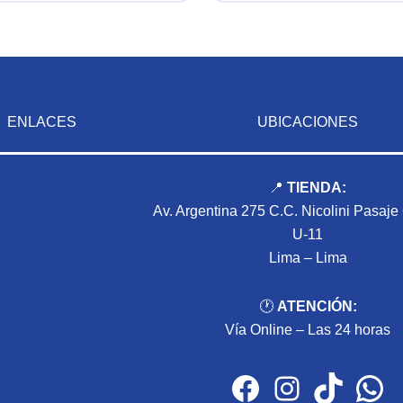
ENLACES
UBICACIONES
Inicio
📍
TIENDA:
Nosotros
Av. Argentina 275 C.C. Nicolini Pasaje
Productos
U-11
Blog
Lima – Lima
Contacto
🕐
ATENCIÓN:
Vía Online – Las 24 horas
Facebook
Instagram
TikTok
WhatsApp