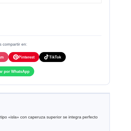
 compartir en:
am
Pinterest
TikTok
ar por WhatsApp
po «isla» con caperuza superior se integra perfecto