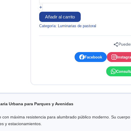
ISLA
+
50W
4500K
Añadir al carrito
IP65
Categoría:
Luminarias de pastoral
220V
NACIONAL
cantidad
Puedes
Facebook
Instagr
Consult
naria Urbana para Parques y Avenidas
 con máxima resistencia para alumbrado público moderno. Su cuerpo ti
les y estacionamientos.