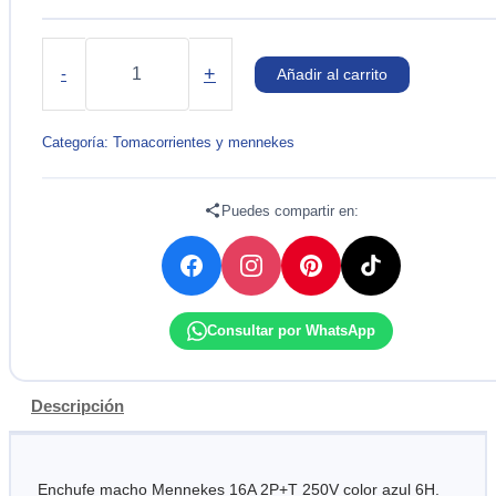
ENCHUFE
16
+
-
Añadir al carrito
AMP
2P+T
250V.
Categoría:
Tomacorrientes y mennekes
AZUL
6H
MENNEKES
Puedes compartir en:
cantidad
Consultar por WhatsApp
Descripción
Enchufe macho Mennekes 16A 2P+T 250V color azul 6H.