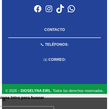
Facebook
Instagram
TikTok
WhatsApp
CONTACTO
📞
TELÉFONOS:
959 075 511
✉️
CORREO:
ventas.dioselyna@gmail.com
cbcbecerra.20@hotmail.com
© 2026 –
DIOSELYNA EIRL
. Todos los derechos reservados.
siona Intro para buscar