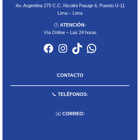
Av. Argentina 275 C.C. Nicolini Pasaje 6, Puesto U-11
Lima – Lima
🕐
ATENCIÓN:
Vía Online – Las 24 horas
Facebook
Instagram
TikTok
WhatsApp
CONTACTO
📞
TELÉFONOS:
959 075 511
✉️
CORREO:
ventas.dioselyna@gmail.com
cbcbecerra.20@hotmail.com