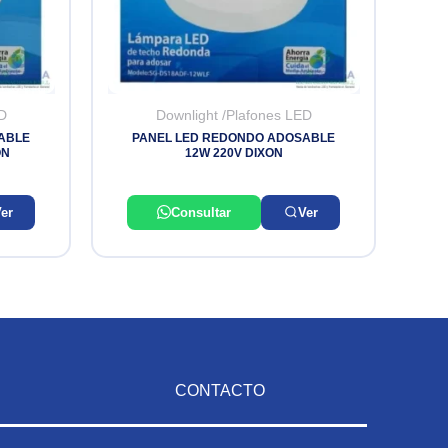
D
Downlight /Plafones LED
ABLE
PANEL LED REDONDO ADOSABLE
ON
12W 220V DIXON
er
Consultar
Ver
CONTACTO