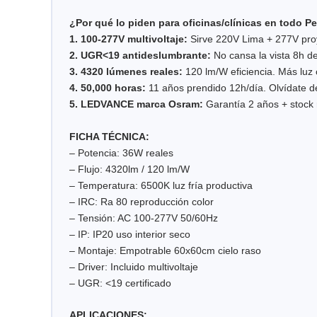
¿Por qué lo piden para oficinas/clínicas en todo P
1. 100-277V multivoltaje:
Sirve 220V Lima + 277V proye
2. UGR<19 antideslumbrante:
No cansa la vista 8h de
3. 4320 lúmenes reales:
120 lm/W eficiencia. Más lu
4. 50,000 horas:
11 años prendido 12h/día. Olvídate 
5. LEDVANCE marca Osram:
Garantía 2 años + stock 
FICHA TÉCNICA:
– Potencia: 36W reales
– Flujo: 4320lm / 120 lm/W
– Temperatura: 6500K luz fría productiva
– IRC: Ra 80 reproducción color
– Tensión: AC 100-277V 50/60Hz
– IP: IP20 uso interior seco
– Montaje: Empotrable 60x60cm cielo raso
– Driver: Incluido multivoltaje
– UGR: <19 certificado
APLICACIONES: