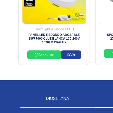
Downlight /Plafones LED
PANEL LED REDONDO ADOSABLE
SPO
18W 7000K LUZ BLANCA 100-240V
2
1620LM OPALUX
Consultar
Ver
DIOSELYNA