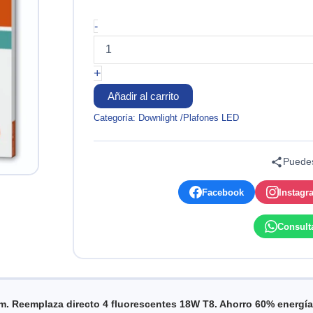
LUMINARIA
-
PANEL
LED
36W
+
IP20
6500K
Añadir al carrito
4320LM
Categoría:
Downlight /Plafones LED
100-
277V
LEDVANCE
Puedes
cantidad
Facebook
Instagr
Consult
eemplaza directo 4 fluorescentes 18W T8. Ahorro 60% energía