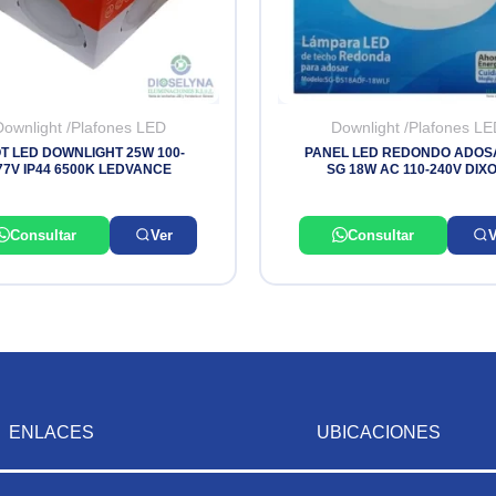
Downlight /Plafones LED
Downlight /Plafones LE
T LED DOWNLIGHT 25W 100-
PANEL LED REDONDO ADOS
77V IP44 6500K LEDVANCE
SG 18W AC 110-240V DIX
Consultar
Ver
Consultar
V
ENLACES
UBICACIONES