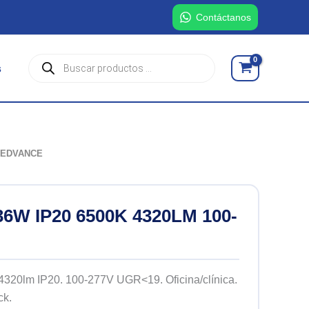
Contáctanos
Búsqueda
s
de
productos
 LEDVANCE
6W IP20 6500K 4320LM 100-
0lm IP20. 100-277V UGR<19. Oficina/clínica.
ck.