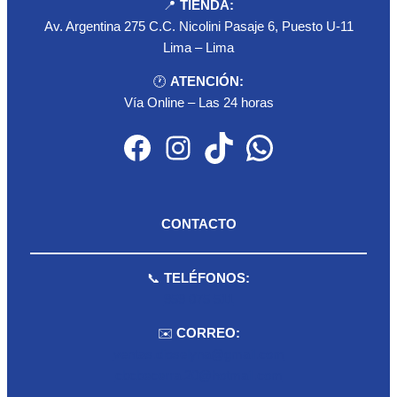
📍
TIENDA:
Av. Argentina 275 C.C. Nicolini Pasaje 6, Puesto U-11
Lima – Lima
🕐
ATENCIÓN:
Vía Online – Las 24 horas
Facebook
Instagram
TikTok
WhatsApp
CONTACTO
📞
TELÉFONOS:
959 075 511
✉️
CORREO:
ventas.dioselyna@gmail.com
cbcbecerra.20@hotmail.com