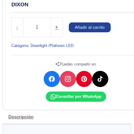
DIXON
PANEL
LED
+
-
Añadir al carrito
REDONDO
ADOSABLE
12W
Categoría:
Downlight /Plafones LED
220V
DIXON
cantidad
Puedes compartir en:
Consultar por WhatsApp
Descripción