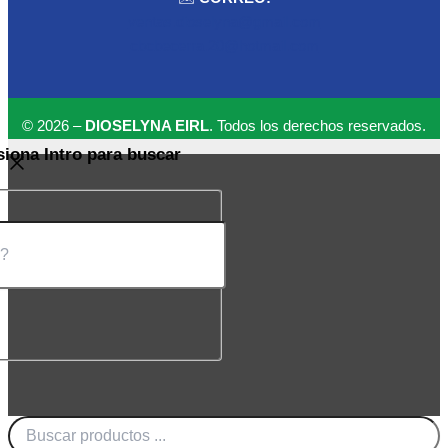
ventas.dioselyna@gmail.com
cbcbecerra.20@hotmail.com
© 2026 –
DIOSELYNA EIRL
. Todos los derechos reservados.
siona Intro para buscar
Búsqueda
de