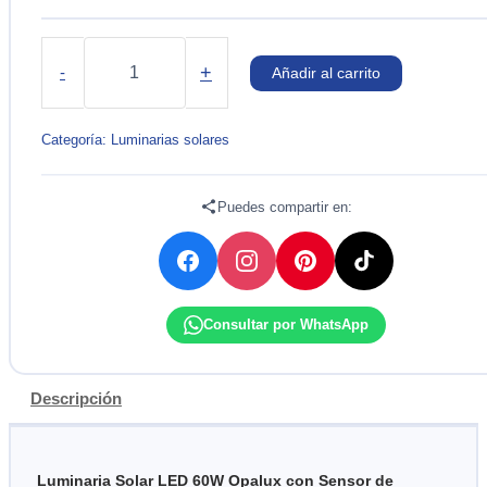
LUMINARIA
SOLAR
+
-
Añadir al carrito
CON
SENSOR
60W
Categoría:
Luminarias solares
IP65
6000K
OPALUX
Puedes compartir en:
cantidad
Consultar por WhatsApp
Descripción
Luminaria Solar LED 60W Opalux con Sensor de