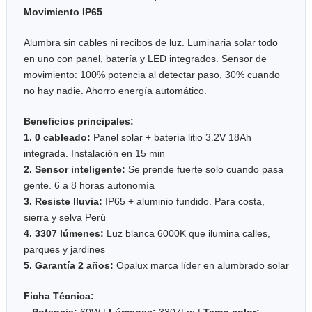
Movimiento IP65
Alumbra sin cables ni recibos de luz. Luminaria solar todo
en uno con panel, batería y LED integrados. Sensor de
movimiento: 100% potencia al detectar paso, 30% cuando
no hay nadie. Ahorro energía automático.
Beneficios principales:
1. 0 cableado:
Panel solar + batería litio 3.2V 18Ah
integrada. Instalación en 15 min
2. Sensor inteligente:
Se prende fuerte solo cuando pasa
gente. 6 a 8 horas autonomía
3. Resiste lluvia:
IP65 + aluminio fundido. Para costa,
sierra y selva Perú
4. 3307 lúmenes:
Luz blanca 6000K que ilumina calles,
parques y jardines
5. Garantía 2 años:
Opalux marca líder en alumbrado solar
Ficha Técnica:
– Potencia:
60W |
Lúmenes:
3307Lm |
Temp color: