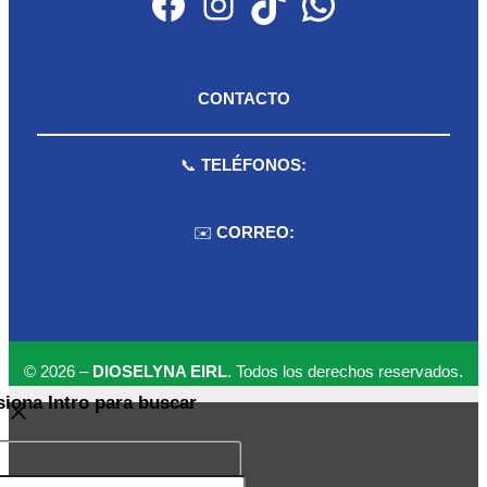
Facebook
Instagram
TikTok
WhatsApp
CONTACTO
📞
TELÉFONOS:
959 075 511
✉️
CORREO:
ventas.dioselyna@gmail.com
cbcbecerra.20@hotmail.com
© 2026 –
DIOSELYNA EIRL
. Todos los derechos reservados.
siona Intro para buscar