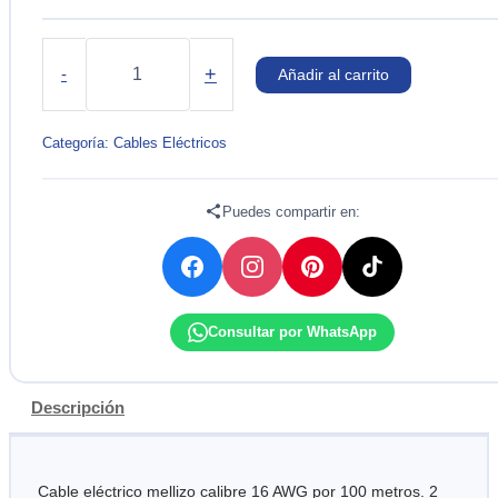
CABLE
ELECTRICO
+
-
Añadir al carrito
MELLIZO
16
AWG
Categoría:
Cables Eléctricos
X
100M
INDECO
Puedes compartir en:
cantidad
Consultar por WhatsApp
Descripción
Cable eléctrico mellizo calibre 16 AWG por 100 metros. 2