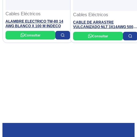
Cables Eléctricos
Cables Eléctricos
ALAMBRE ELECTRICO TW-80 14
CABLE DE ARRASTRE
AWG BLANCO X 100 M INDECO
VULCANIZADO NLT 3X14AWG 500V,
X ROLLO, PRACTICABLE INDECO
Consultar
Consultar