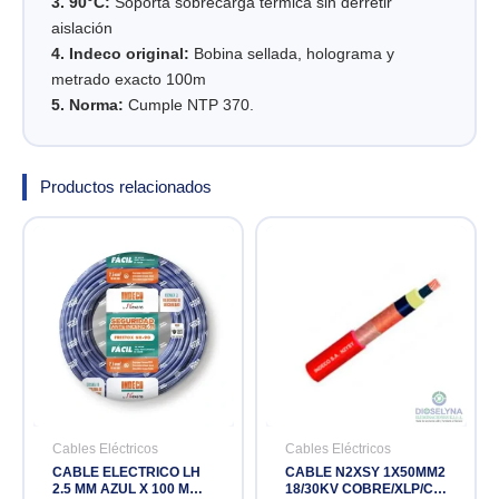
3. 90°C:
Soporta sobrecarga térmica sin derretir
aislación
4. Indeco original:
Bobina sellada, holograma y
metrado exacto 100m
5. Norma:
Cumple NTP 370.
Productos relacionados
Cables Eléctricos
Cables Eléctricos
CABLE ELECTRICO LH
CABLE N2XSY 1X50MM2
2.5 MM AZUL X 100 M
18/30KV COBRE/XLP/CU