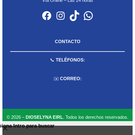
Vía Online – Las 24 horas
Facebook
Instagram
TikTok
WhatsApp
CONTACTO
📞
TELÉFONOS:
959 075 511
✉️
CORREO:
ventas.dioselyna@gmail.com
cbcbecerra.20@hotmail.com
© 2026 –
DIOSELYNA EIRL
. Todos los derechos reservados.
siona Intro para buscar