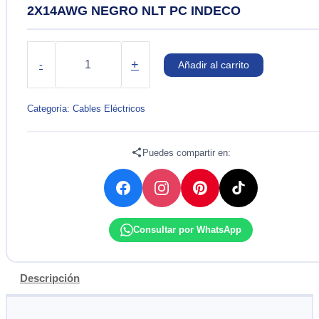
2X14AWG NEGRO NLT PC INDECO
CONDUCTOR
ELÉCTRICO
+
-
Añadir al carrito
500V
VULCANIZADO
2X14AWG
Categoría:
Cables Eléctricos
NEGRO
NLT
PC
Puedes compartir en:
INDECO
cantidad
Consultar por WhatsApp
Descripción