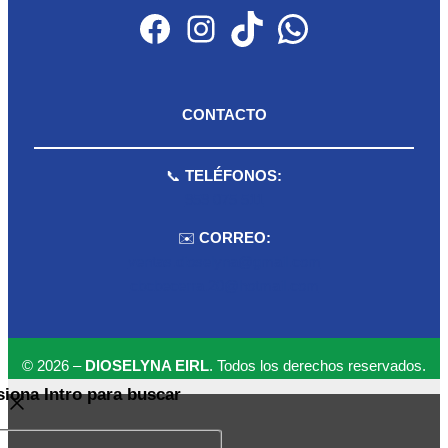
Facebook
Instagram
TikTok
WhatsApp
CONTACTO
📞
TELÉFONOS:
959 075 511
✉️
CORREO:
ventas.dioselyna@gmail.com
cbcbecerra.20@hotmail.com
© 2026 –
DIOSELYNA EIRL
. Todos los derechos reservados.
siona Intro para buscar