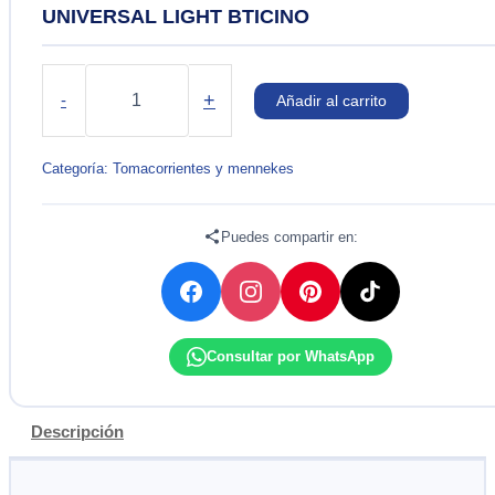
UNIVERSAL LIGHT BTICINO
CAJA
IDROBOX
+
-
Añadir al carrito
IP55/
CON
TOMA
Categoría:
Tomacorrientes y mennekes
DOBLE
UNIVERSAL
LIGHT
Puedes compartir en:
BTICINO
cantidad
Consultar por WhatsApp
Descripción