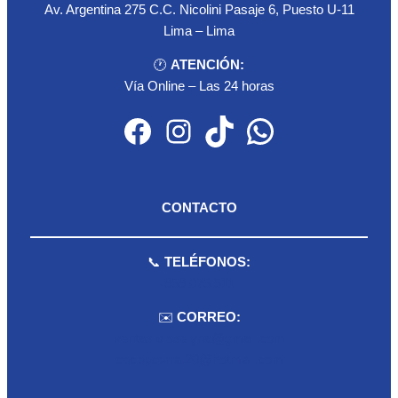
Av. Argentina 275 C.C. Nicolini Pasaje 6, Puesto U-11
Lima – Lima
🕐
ATENCIÓN:
Vía Online – Las 24 horas
Facebook
Instagram
TikTok
WhatsApp
CONTACTO
📞
TELÉFONOS:
959 075 511
✉️
CORREO:
ventas.dioselyna@gmail.com
cbcbecerra.20@hotmail.com