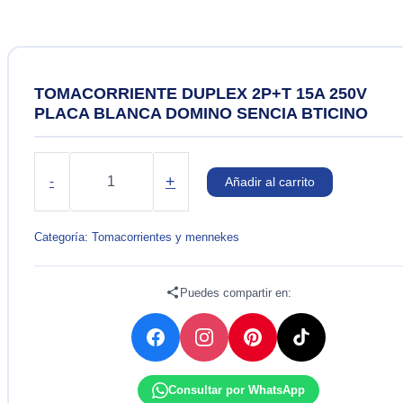
TOMACORRIENTE DUPLEX 2P+T 15A 250V
PLACA BLANCA DOMINO SENCIA BTICINO
TOMACORRIENTE
DUPLEX
+
-
Añadir al carrito
2P+T
15A
250V
Categoría:
Tomacorrientes y mennekes
PLACA
BLANCA
DOMINO
Puedes compartir en:
SENCIA
BTICINO
cantidad
Consultar por WhatsApp