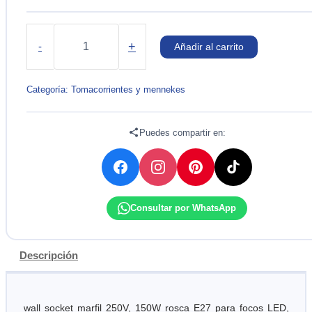
WALL
SOCKET
+
-
Añadir al carrito
OVAL
MARFIL
ROSCA
Categoría:
Tomacorrientes y mennekes
E27
BTICINO
cantidad
Puedes compartir en:
Consultar por WhatsApp
Descripción
wall socket marfil 250V, 150W rosca E27 para focos LED,