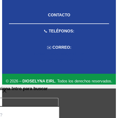
CONTACTO
📞
TELÉFONOS:
959 075 511
✉️
CORREO:
ventas.dioselyna@gmail.com
cbcbecerra.20@hotmail.com
© 2026 –
DIOSELYNA EIRL
. Todos los derechos reservados.
siona Intro para buscar