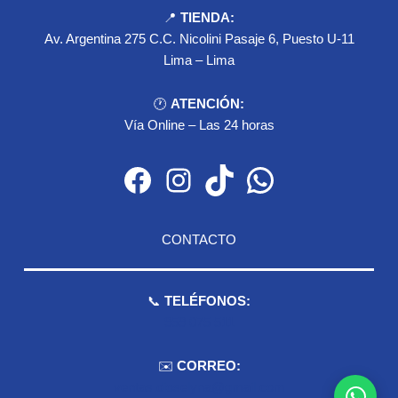
📍
TIENDA:
Av. Argentina 275 C.C. Nicolini Pasaje 6, Puesto U-11
Lima – Lima
🕐
ATENCIÓN:
Vía Online – Las 24 horas
Facebook
Instagram
TikTok
WhatsApp
CONTACTO
📞
TELÉFONOS:
959 075 511
✉️
CORREO:
ventas.dioselyna@gmail.com