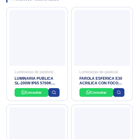
Luminarias de pastoral
Luminarias de pastoral
LUMINARIA PUBLICA
FAROLA ESFERICA E30
SL-200W IP65 5700K
ACRILICA CON FOCO
100-240V MACROLED
LEDBulb 40W 6500K
220-240V A130 AR
Consultar
Consultar
PHILIPS