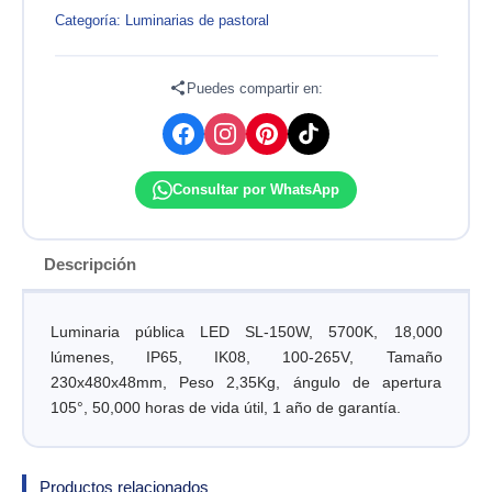
SL-
Categoría:
Luminarias de pastoral
150W
IP65
5700K
Puedes compartir en:
MACROLED
cantidad
Consultar por WhatsApp
Descripción
Luminaria pública LED SL-150W, 5700K, 18,000
lúmenes, IP65, IK08, 100-265V, Tamaño
230x480x48mm, Peso 2,35Kg, ángulo de apertura
105°, 50,000 horas de vida útil, 1 año de garantía.
Productos relacionados