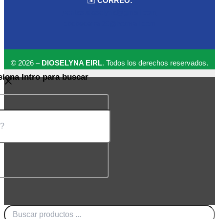
✉️
CORREO:
ventas.dioselyna@gmail.com
cbcbecerra.20@hotmail.com
© 2026 –
DIOSELYNA EIRL
. Todos los derechos reservados.
siona Intro para buscar
Búsqueda