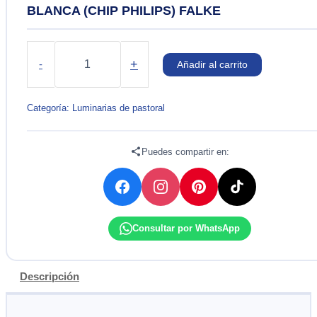
BLANCA (CHIP PHILIPS) FALKE
LUMINARIA
LED
+
-
Añadir al carrito
PASTORAL
60W
7200LM
Categoría:
Luminarias de pastoral
LUZ
BLANCA
(CHIP
Puedes compartir en:
PHILIPS)
FALKE
cantidad
Consultar por WhatsApp
Descripción