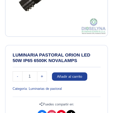
LUMINARIA PASTORAL ORION LED
50W IP65 6500K NOVALAMPS
LUMINARIA
+
-
Añadir al carrito
PASTORAL
ORION
LED
Categoría:
Luminarias de pastoral
50W
IP65
6500K
Puedes compartir en:
NOVALAMPS