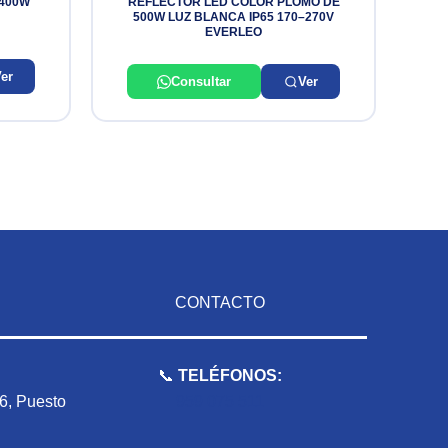
400W
REFLECTOR LED COLOR PLOMO DE
500W LUZ BLANCA IP65 170–270V
EVERLEO
er
Consultar
Ver
CONTACTO
📞
TELÉFONOS:
 6, Puesto
959 075 511