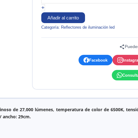
DCB
+
300W
PLOMO
Añadir al carrito
IP65
Categoría:
Reflectores de iluminación led
6500k
EVERLEO
cantidad
Puedes
Facebook
Instagr
Consult
minoso de 27,000 lúmenes, temperatura de color de 6500K, tensi
/ ancho: 29cm.