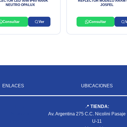
LECTOR LED 50W IP65 4000K
REFLECTOR MODELO ARAM 
NEUTRO OPALUX
JOSFEL
Consultar
Ver
Consultar
V
ENLACES
UBICACIONES
Inicio
📍
TIENDA:
Nosotros
Av. Argentina 275 C.C. Nicolini Pasaje
Productos
U-11