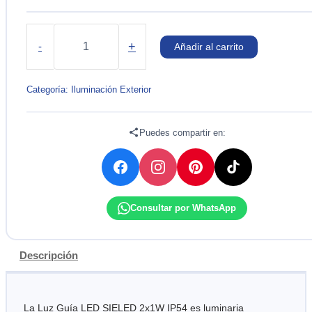
LUZ
GUÍA
+
-
Añadir al carrito
LED
2x1W
IP54
Categoría:
Iluminación Exterior
3000k/6500k
220V
SIELED
Puedes compartir en:
cantidad
Consultar por WhatsApp
Descripción
La Luz Guía LED SIELED 2x1W IP54 es luminaria