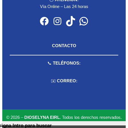
Vía Online – Las 24 horas
Facebook
Instagram
TikTok
WhatsApp
CONTACTO
📞
TELÉFONOS:
959 075 511
✉️
CORREO:
ventas.dioselyna@gmail.com
cbcbecerra.20@hotmail.com
© 2026 –
DIOSELYNA EIRL
. Todos los derechos reservados.
siona Intro para buscar