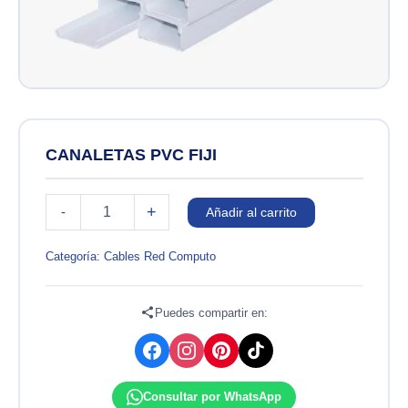
CANALETAS PVC FIJI
CANALETAS
+
-
Añadir al carrito
PVC
FIJI
cantidad
Categoría:
Cables Red Computo
Puedes compartir en:
Consultar por WhatsApp