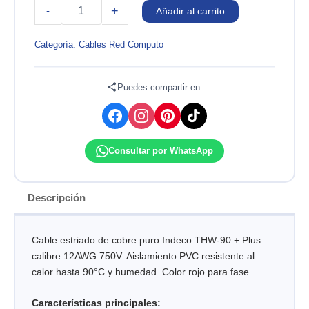
Cable
+
-
Añadir al carrito
Eléctrico
12AWG
Indeco
Categoría:
Cables Red Computo
THW-
90
750V
Puedes compartir en:
Rojo
Estriado
cantidad
Consultar por WhatsApp
Descripción
Cable estriado de cobre puro Indeco THW-90 + Plus
calibre 12AWG 750V. Aislamiento PVC resistente al
calor hasta 90°C y humedad. Color rojo para fase.
Características principales: