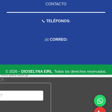
CONTACTO
📞
TELÉFONOS:
959 075 511
✉️
CORREO:
ventas.dioselyna@gmail.com
cbcbecerra.20@hotmail.com
© 2026 –
DIOSELYNA EIRL
. Todos los derechos reservados.
 Intro para buscar