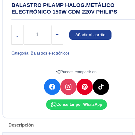
BALASTRO P/LAMP HALOG.METÁLICO
ELECTRÓNICO 150W CDM 220V PHILIPS
BALASTRO
P/LAMP
+
-
Añadir al carrito
HALOG.METÁLICO
ELECTRÓNICO
150W
Categoría:
Balastros electrónicos
CDM
220V
PHILIPS
Puedes compartir en:
cantidad
Consultar por WhatsApp
Descripción