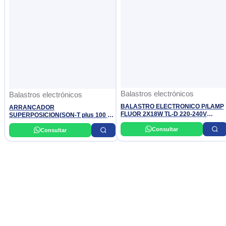
Balastros electrónicos
Balastros electrónicos
BALASTRO ELECTRONICO P/LAMP
ARRANCADOR
FLUOR 2X18W TL-D 220-240V
SUPERPOSICION(SON-T plus 100 A
50/60Hz EB-C PHILIPS
400W) (MH/CDM 70- 400W) INADISA
Consultar
Consultar