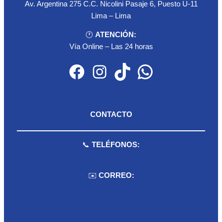
Av. Argentina 275 C.C. Nicolini Pasaje 6, Puesto U-11
Lima – Lima
🕐
ATENCIÓN:
Vía Online – Las 24 horas
Facebook
Instagram
TikTok
WhatsApp
CONTACTO
📞
TELÉFONOS:
959 075 511
✉️
CORREO:
ventas.dioselyna@gmail.com
cbcbecerra.20@hotmail.com