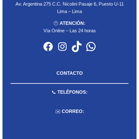
Av. Argentina 275 C.C. Nicolini Pasaje 6, Puesto U-11
Lima – Lima
🕐
ATENCIÓN:
Vía Online – Las 24 horas
Facebook
Instagram
TikTok
WhatsApp
CONTACTO
📞
TELÉFONOS:
959 075 511
✉️
CORREO:
ventas.dioselyna@gmail.com
cbcbecerra.20@hotmail.com