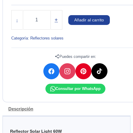
REFLECTOR
CON
+
-
Añadir al carrito
PANEL
SOLAR
LED
Categoría:
Reflectores solares
60W
IP66
6500K
Puedes compartir en:
EVERLEO
cantidad
Consultar por WhatsApp
Descripción
Reflector Solar Light 60W