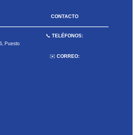
CONTACTO
📞
TELÉFONOS:
 6, Puesto
959 075 511
✉️
CORREO:
ventas.dioselyna@gmail.com
cbcbecerra.20@hotmail.com