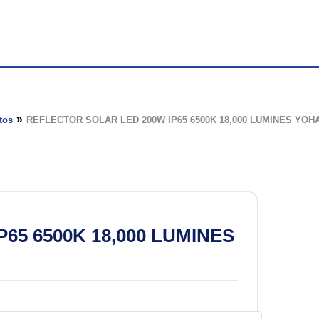
de Halogenuro
tos
REFLECTOR SOLAR LED 200W IP65 6500K 18,000 LUMINES YOH
 led
ión
65 6500K 18,000 LUMINES
sión