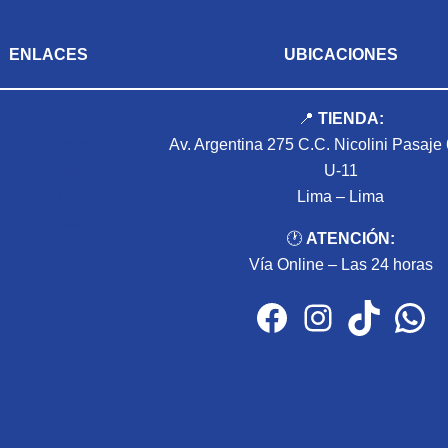
ENLACES
UBICACIONES
Inicio
📍
TIENDA:
Nosotros
Av. Argentina 275 C.C. Nicolini Pasaje
Productos
U-11
Blog
Lima – Lima
Contacto
🕐
ATENCIÓN:
Vía Online – Las 24 horas
Facebook
Instagram
TikTok
WhatsApp