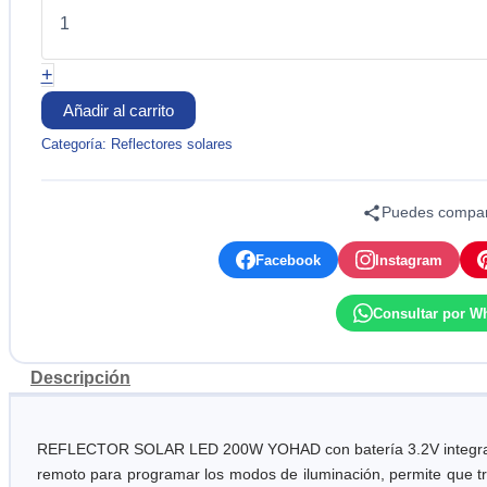
LED
200W
IP65
+
6500K
18,000
Añadir al carrito
LUMINES
YOHAD
Categoría:
Reflectores solares
cantidad
Puedes compart
Facebook
Instagram
Consultar por W
Descripción
REFLECTOR SOLAR LED 200W YOHAD con batería 3.2V integrada y te
remoto para programar los modos de iluminación, permite que tra