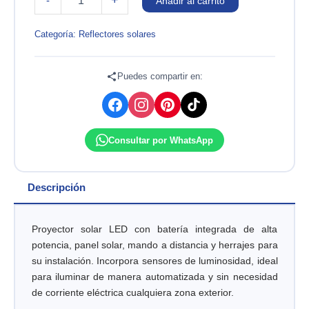
+
-
Añadir al carrito
LED
CON
PANEL
Categoría:
Reflectores solares
SOLAR
100W
IP66
Puedes compartir en:
6500K
EVERLEO
cantidad
Consultar por WhatsApp
Descripción
Proyector solar LED con batería integrada de alta
potencia, panel solar, mando a distancia y herrajes para
su instalación. Incorpora sensores de luminosidad, ideal
para iluminar de manera automatizada y sin necesidad
de corriente eléctrica cualquiera zona exterior.