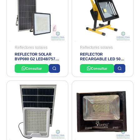
Reflectores solares
Reflectores solares
REFLECTOR SOLAR
REFLECTOR
BVP080 G2 LED48/757
RECARGABLE LED 50W
200 32W IP65 4800LM
6500K IP65 120
PHILIPS
40000hrs 100 240V
Consultar
Consultar
ITACHI LIGHT