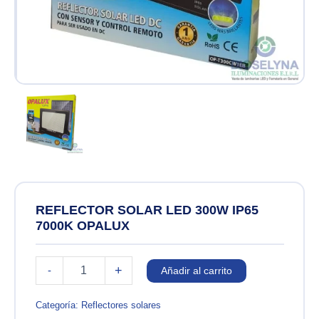
REFLECTOR SOLAR LED 300W IP65
7000K OPALUX
REFLECTOR
+
-
Añadir al carrito
SOLAR
LED
300W
Categoría:
Reflectores solares