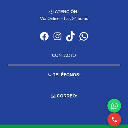
🕐
ATENCIÓN:
Vía Online – Las 24 horas
Facebook
Instagram
TikTok
WhatsApp
CONTACTO
📞
TELÉFONOS:
959 075 511
✉️
CORREO:
ventas.dioselyna@gmail.com
cbcbecerra.20@hotmail.com