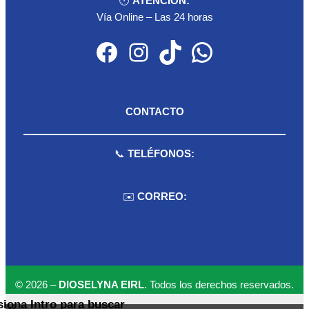
🕐
ATENCIÓN:
Vía Online – Las 24 horas
Facebook
Instagram
TikTok
WhatsApp
CONTACTO
📞
TELÉFONOS:
959 075 511
✉️
CORREO:
ventas.dioselyna@gmail.com
cbcbecerra.20@hotmail.com
© 2026 –
DIOSELYNA EIRL
. Todos los derechos reservados.
siona Intro para buscar