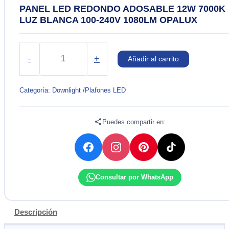
PANEL LED REDONDO ADOSABLE 12W 7000K
LUZ BLANCA 100-240V 1080LM OPALUX
PANEL
LED
+
-
Añadir al carrito
REDONDO
ADOSABLE
12W
Categoría:
Downlight /Plafones LED
7000K
LUZ
BLANCA
Puedes compartir en:
100-
240V
1080LM
OPALUX
cantidad
Consultar por WhatsApp
Descripción