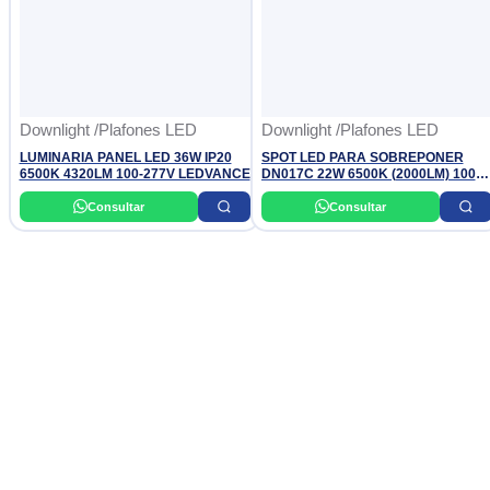
Downlight /Plafones LED
Downlight /Plafones LED
LUMINARIA PANEL LED 36W IP20
SPOT LED PARA SOBREPONER
6500K 4320LM 100-277V LEDVANCE
DN017C 22W 6500K (2000LM) 100-
240V PHILIPS
Consultar
Consultar