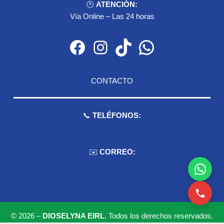
🕐
ATENCIÓN:
Vía Online – Las 24 horas
Facebook
Instagram
TikTok
WhatsApp
CONTACTO
📞
TELÉFONOS:
959 075 511
✉️
CORREO:
ventas.dioselyna@gmail.com
cbcbecerra.20@hotmail.com
© 2026 –
DIOSELYNA EIRL
. Todos los derechos reservados.