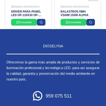
Balastros electrónicos
Balastros electrónicos
DRIVER PARA PANEL
BALASTROS OMH
LED OP-120X30 OP-
VS/HM 150W ALPHA
60X60 DE 40W INPUT:
85-265V 50/60Hz
Consultar
Consultar
OPALUX
DIOSELYNA
Ofrecemos la gama más amplia de productos y servicios de
iluminación profesional y tecnológica LED, para así asegurar
la calidad, garantía y preservación del medio ambiente en
nuestro país.
959 075 511