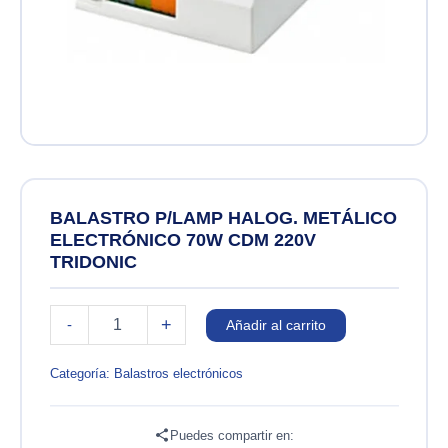
BALASTRO P/LAMP HALOG. METÁLICO
ELECTRÓNICO 70W CDM 220V
TRIDONIC
BALASTRO
+
-
Añadir al carrito
P/LAMP
HALOG.
METÁLICO
Categoría:
Balastros electrónicos
ELECTRÓNICO
70W
CDM
Puedes compartir en: