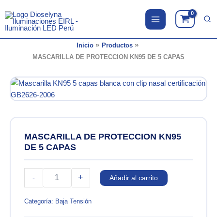
Ir
al
contenido
Inicio
Productos
MASCARILLA DE PROTECCION KN95 DE 5 CAPAS
MASCARILLA DE PROTECCION KN95
DE 5 CAPAS
MASCARILLA
+
-
Añadir al carrito
DE
PROTECCION
KN95
Categoría:
Baja Tensión
DE