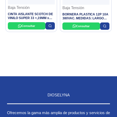
Baja Tensión
Baja Tensión
CINTA AISLANTE SCOTCH DE
BORNERA PLASTICA 12P 10A
VINILO SUPER 33 +,19MM x
380VAC. MEDIDAS: LARGO
20X1M100 EN CAJA.
12.6 X ALTURA 1.9CM.
CONEXION DE Ø: 3,9MM
Consultar
Consultar
BOLSA X10 / MASTER X800
OSLER
DIOSELYNA
Ofrecemos la gama más amplia de productos y servicios de