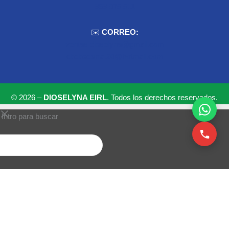
959 075 511
✉️
CORREO:
ventas.dioselyna@gmail.com
cbcbecerra.20@hotmail.com
© 2026 –
DIOSELYNA EIRL
. Todos los derechos reservados.
 Intro para buscar