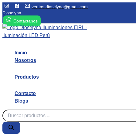
Ir
ventas.dioselyna@gmail.com
Dioselyna
al
Contáctanos
contenido
Inicio
Nosotros
Productos
Contacto
Blogs
Búsqueda
de
productos
Downlight /Plafones LED
oral
Luz de E
Equipos y fluorescentes led