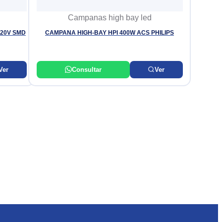
Campanas high bay led
220V SMD
CAMPANA HIGH-BAY HPI 400W ACS PHILIPS
Ver
Consultar
Ver