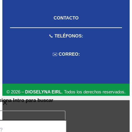
CONTACTO
📞
TELÉFONOS:
959 075 511
✉️
CORREO:
ventas.dioselyna@gmail.com
cbcbecerra.20@hotmail.com
© 2026 –
DIOSELYNA EIRL
. Todos los derechos reservados.
siona Intro para buscar