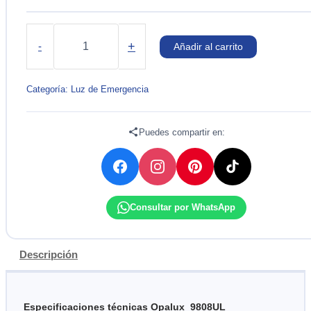
Lampara
de
+
-
Añadir al carrito
Emergencia
40W
Opalux
Categoría:
Luz de Emergencia
9808UL
|
2
Puedes compartir en:
Faros
LED
cantidad
Consultar por WhatsApp
Descripción
Especificaciones técnicas Opalux 9808UL