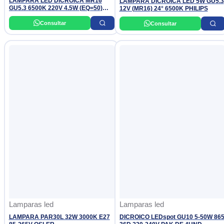
LAMPARA LED DICROICA MR16
LAMPARA DICROICA LED 5W GU5.3
GU5.3 6500K 220V 4.5W (EQ=50)
12V (MR16) 24° 6500K PHILIPS
ESSENTIAL PHILIPS
Consultar
Consultar
Lamparas led
Lamparas led
LAMPARA PAR30L 32W 3000K E27
DICROICO LEDspot GU10 5-50W 865