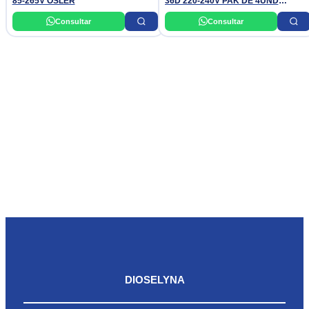
85-265V OSLER
36D 220-240V PAK DE 4UND
PHILIPS
Consultar
Consultar
DIOSELYNA