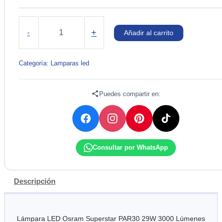
LAMPARA
LED
+
-
Añadir al carrito
PAR30
29W
3,000
Categoría:
Lamparas led
LM
3000K
100-
Puedes compartir en:
277V
OSRAM
cantidad
Consultar por WhatsApp
Descripción
Lámpara LED Osram Superstar PAR30 29W 3000 Lúmenes