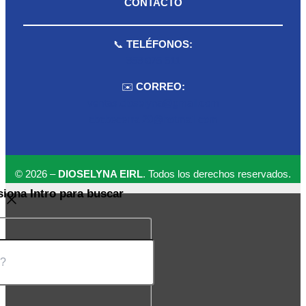
CONTACTO
📞
TELÉFONOS:
959 075 511
✉️
CORREO:
ventas.dioselyna@gmail.com
cbcbecerra.20@hotmail.com
© 2026 –
DIOSELYNA EIRL
. Todos los derechos reservados.
siona Intro para buscar