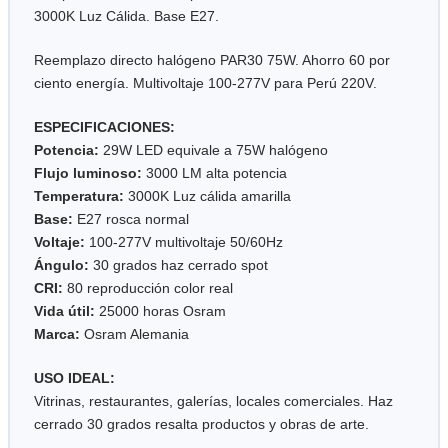
3000K Luz Cálida. Base E27.
Reemplazo directo halógeno PAR30 75W. Ahorro 60 por
ciento energía. Multivoltaje 100-277V para Perú 220V.
ESPECIFICACIONES:
Potencia:
29W LED equivale a 75W halógeno
Flujo luminoso:
3000 LM alta potencia
Temperatura:
3000K Luz cálida amarilla
Base:
E27 rosca normal
Voltaje:
100-277V multivoltaje 50/60Hz
Ángulo:
30 grados haz cerrado spot
CRI:
80 reproducción color real
Vida útil:
25000 horas Osram
Marca:
Osram Alemania
USO IDEAL:
Vitrinas, restaurantes, galerías, locales comerciales. Haz
cerrado 30 grados resalta productos y obras de arte.