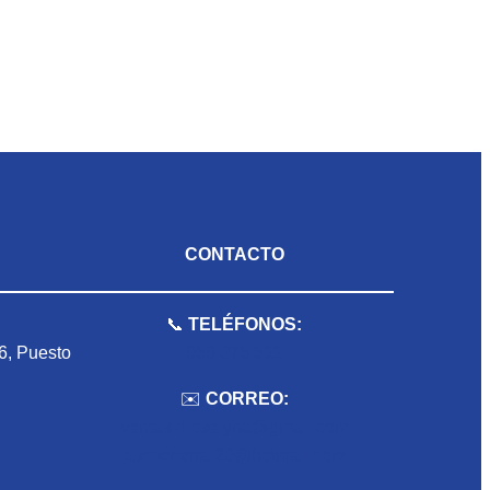
CONTACTO
📞
TELÉFONOS:
 6, Puesto
959 075 511
✉️
CORREO:
ventas.dioselyna@gmail.com
cbcbecerra.20@hotmail.com