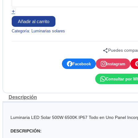
6500K
+
IP67
LUMIMAX
Añadir al carrito
cantidad
Categoría:
Luminarias solares
Puedes compart
Facebook
Instagram
Consultar por W
Descripción
Luminaria LED Solar 500W 6500K IP67 Todo en Uno Panel Incorpora
DESCRIPCIÓN: