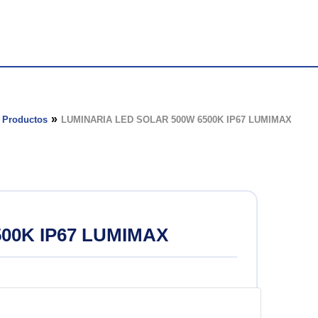
de Halogenuro
Productos
LUMINARIA LED SOLAR 500W 6500K IP67 LUMIMAX
 led
ión
00K IP67 LUMIMAX
sión