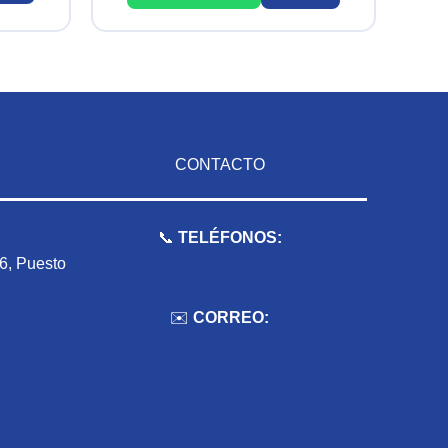
CONTACTO
📞
TELÉFONOS:
 6, Puesto
959 075 511
✉️
CORREO:
ventas.dioselyna@gmail.com
cbcbecerra.20@hotmail.com