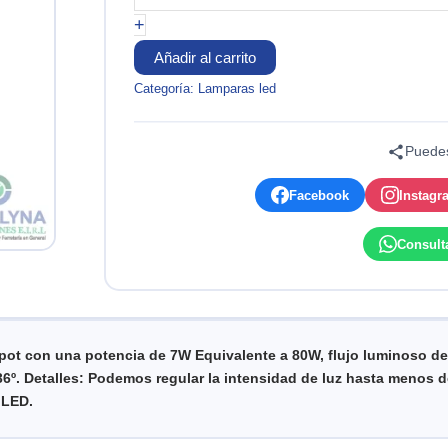
DIMMABLE
+
7W
2700K
Añadir al carrito
220-
Categoría:
Lamparas led
240V
PHILIPS
cantidad
Puedes
Facebook
Instagr
Consult
ot con una potencia de 7W Equivalente a 80W, flujo luminoso de
6º. Detalles:
Podemos regular la intensidad de luz hasta menos 
 LED.