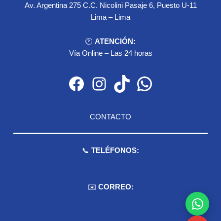
Av. Argentina 275 C.C. Nicolini Pasaje 6, Puesto U-11
Lima – Lima
🕐
ATENCIÓN:
Vía Online – Las 24 horas
Facebook
Instagram
TikTok
WhatsApp
CONTACTO
📞
TELÉFONOS:
959 075 511
✉️
CORREO:
ventas.dioselyna@gmail.com
cbcbecerra.20@hotmail.com