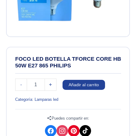
FOCO LED BOTELLA TFORCE CORE HB
50W E27 865 PHILIPS
FOCO
+
-
Añadir al carrito
LED
BOTELLA
TFORCE
Categoría:
Lamparas led
CORE
HB
50W
Puedes compartir en:
E27
865