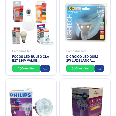
Lamparas led
Lamparas led
FOCOS LED BULBO CLA
DICROICO LED GU5.3
E27 220V VALUE
2W LUZ BLANCA
CLASSIC LEDVANCE
LIGHTECH
OSRAM
Consultar
Consultar