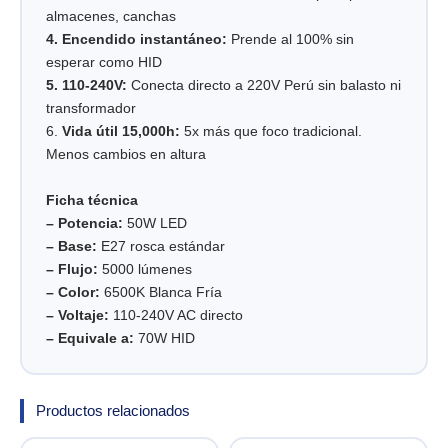
almacenes, canchas
4. Encendido instantáneo:
Prende al 100% sin
esperar como HID
5. 110-240V:
Conecta directo a 220V Perú sin balasto ni
transformador
6.
Vida útil 15,000h:
5x más que foco tradicional.
Menos cambios en altura
Ficha técnica
– Potencia:
50W LED
– Base:
E27 rosca estándar
– Flujo:
5000 lúmenes
– Color:
6500K Blanca Fría
– Voltaje:
110-240V AC directo
– Equivale a:
70W HID
Productos relacionados