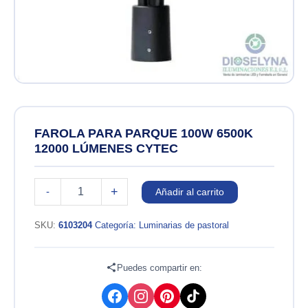
FAROLA PARA PARQUE 100W 6500K
12000 LÚMENES CYTEC
FAROLA
+
-
Añadir al carrito
PARA
PARQUE
100W
SKU:
6103204
Categoría:
Luminarias de pastoral
6500K
12000
LÚMENES
Puedes compartir en:
CYTEC
cantidad