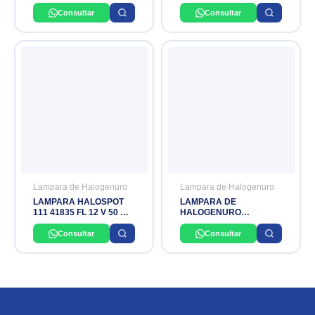
METALICO OVOIDE
GERMICIDA DE 38W
MASTER HPI PLUS
LIBRE DE OZONO
Consultar
Consultar
400W/645 E40 PHILIPS
C/CONTROL REMOTO Y
BOMBILLA PLL AC110V-
220V OSLER
Lampara de Halogenuro
Lampara de Halogenuro
LAMPARA HALOSPOT
LAMPARA DE
111 41835 FL 12 V 50 W
HALOGENURO
24D ALU G53
METALICO 400W E-40
5000K TEC LIGH TING
Consultar
Consultar