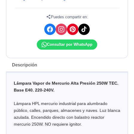
MERCURIO
ALTA
PRESIÓN
Puedes compartir en:
250W
E40
220-
240V
Consultar por WhatsApp
TEC
cantidad
Descripción
Lámpara Vapor de Mercurio Alta Presión 250W TEC.
Base E40. 220-240V.
Lámpara HPL mercurio industrial para alumbrado
público, calles, parques, almacenes y naves. Luz blanca
azulada. Encendido directo con balastro reactor
mercurio 250W. NO requiere ignitor.