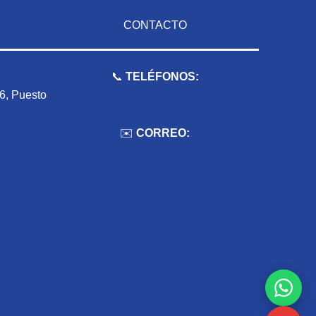
CONTACTO
📞
TELÉFONOS:
 6, Puesto
959 075 511
✉️
CORREO:
ventas.dioselyna@gmail.com
cbcbecerra.20@hotmail.com