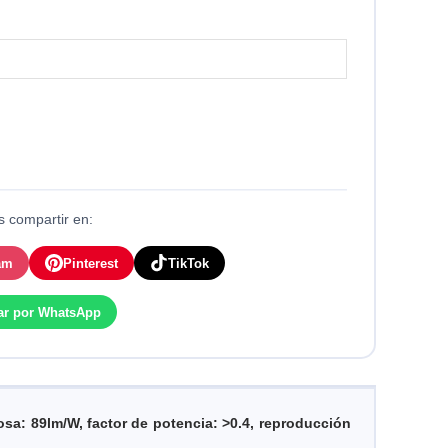
 compartir en:
am
Pinterest
TikTok
ar por WhatsApp
osa: 89lm/W, f
actor de potencia: >0.4, r
eproducción