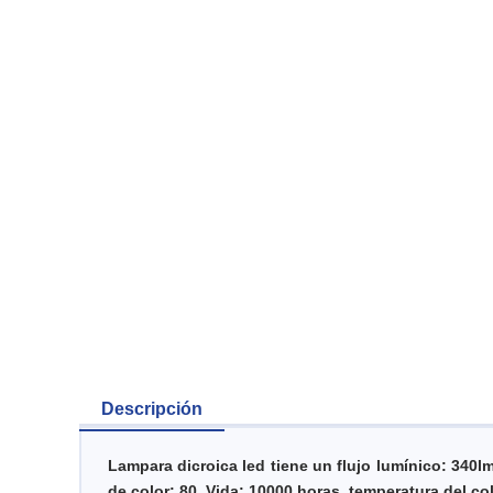
Descripción
Lampara dicroica led tiene un f
lujo lumínico: 340lm
de color: 80,
Vida: 10000 horas, t
emperatura del col