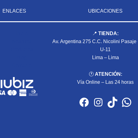
ENLACES
UBICACIONES
Inicio
📍
TIENDA:
Nosotros
Av. Argentina 275 C.C. Nicolini Pasaje
Productos
U-11
Blog
Lima – Lima
Contacto
🕐
ATENCIÓN:
Vía Online – Las 24 horas
Facebook
Instagram
TikTok
WhatsApp