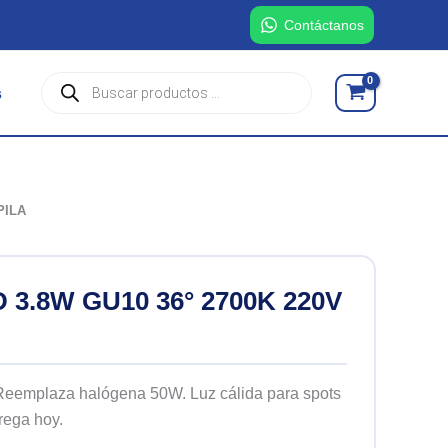
Contáctanos
Búsqueda
s
de
productos
PILA
3.8W GU10 36° 2700K 220V
eemplaza halógena 50W. Luz cálida para spots
rega hoy.