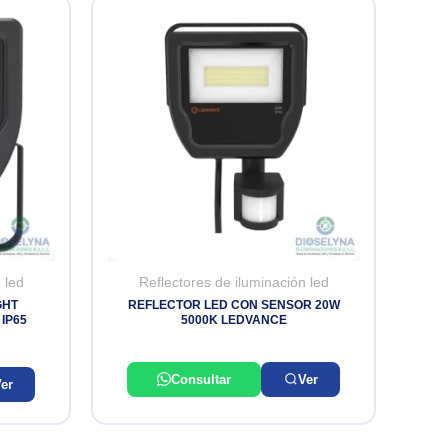
 led
Reflectores de iluminación led
GHT
REFLECTOR LED CON SENSOR 20W
IP65
5000K LEDVANCE
Consultar
Ver
er