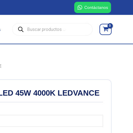
Contáctanos
Búsqueda
s
de
productos
E
LED 45W 4000K LEDVANCE