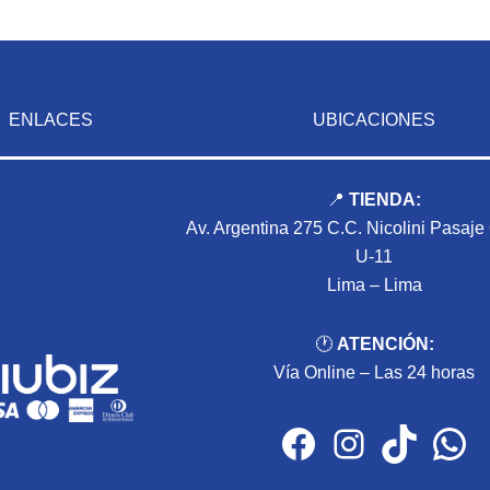
ENLACES
UBICACIONES
Inicio
📍
TIENDA:
Nosotros
Av. Argentina 275 C.C. Nicolini Pasaje
Productos
U-11
Blog
Lima – Lima
Contacto
🕐
ATENCIÓN:
Vía Online – Las 24 horas
Facebook
Instagram
TikTok
WhatsApp