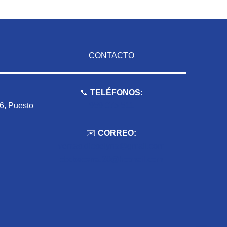
CONTACTO
📞
TELÉFONOS:
 6, Puesto
959 075 511
✉️
CORREO:
ventas.dioselyna@gmail.com
cbcbecerra.20@hotmail.com