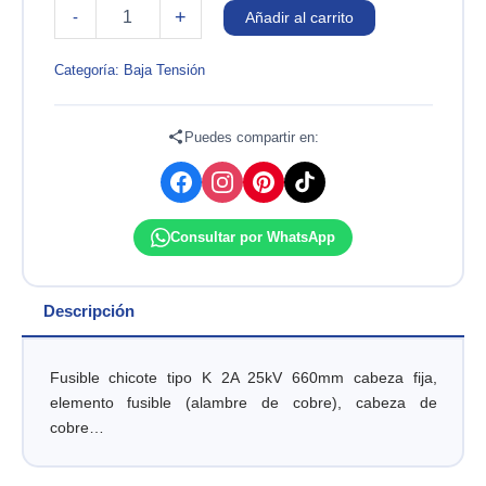
FUSIBLE
+
-
Añadir al carrito
CHICOTE
TIPO
K
Categoría:
Baja Tensión
2A
25kV
660MM
Puedes compartir en:
CABEZA
FIJA
cantidad
Consultar por WhatsApp
Descripción
Fusible chicote tipo K 2A 25kV 660mm cabeza fija,
elemento fusible (alambre de cobre), cabeza de
cobre…