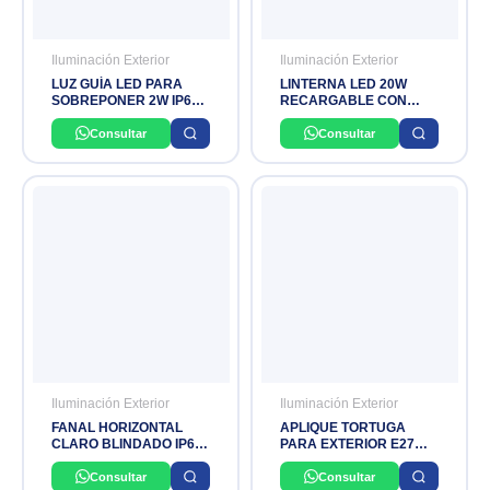
Iluminación Exterior
Iluminación Exterior
LUZ GUÍA LED PARA
LINTERNA LED 20W
SOBREPONER 2W IP65
RECARGABLE CON
3000K 220V OSLER
BANCO DE PODER
BATERIA 4V 7AMP.
Consultar
Consultar
ALCANCE 280 MTS
(1600 LUMINES) OPALUX
Iluminación Exterior
Iluminación Exterior
FANAL HORIZONTAL
APLIQUE TORTUGA
CLARO BLINDADO IP65
PARA EXTERIOR E27
E27 NACIONAL
LIGHTECH
Consultar
Consultar