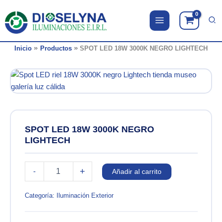
Ir
al
contenido
Inicio
Productos
SPOT LED 18W 3000K NEGRO LIGHTECH
SPOT LED 18W 3000K NEGRO
LIGHTECH
SPOT
+
-
Añadir al carrito
LED
18W
3000K
Categoría:
Iluminación Exterior
NEGRO
LIGHTECH