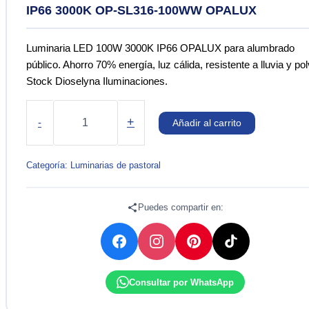
IP66 3000K OP-SL316-100WW OPALUX
Luminaria LED 100W 3000K IP66 OPALUX para alumbrado
público. Ahorro 70% energía, luz cálida, resistente a lluvia y pol
Stock Dioselyna Iluminaciones.
LUMINARIA
DE
+
-
Añadir al carrito
ALUMBRADO
PÚBLICO
LED
Categoría:
Luminarias de pastoral
100W
IP66
3000K
Puedes compartir en:
OP-
SL316-
100WW
OPALUX
cantidad
Consultar por WhatsApp