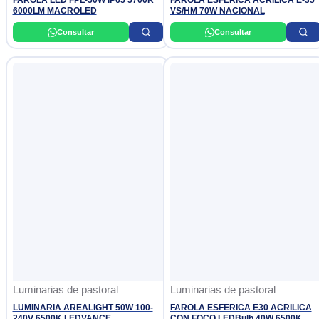
FAROLA LED FPL-50W IP65 5700K
FAROLA ESFÉRICA ACRILICA E-35
6000LM MACROLED
VS/HM 70W NACIONAL
Consultar
Consultar
Luminarias de pastoral
Luminarias de pastoral
LUMINARIA AREALIGHT 50W 100-
FAROLA ESFERICA E30 ACRILICA
240V 6500K LEDVANCE
CON FOCO LEDBulb 40W 6500K