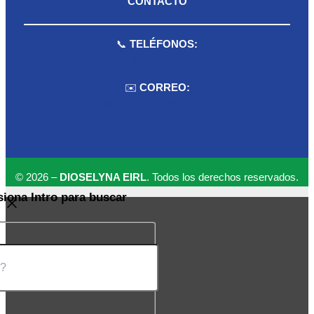
CONTACTO
📞
TELÉFONOS:
959 075 511
✉️
CORREO:
ventas.dioselyna@gmail.com
cbcbecerra.20@hotmail.com
© 2026 –
DIOSELYNA EIRL
. Todos los derechos reservados.
siona Intro para buscar