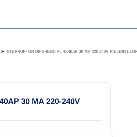
de Halogenuro
INTERRUPTOR DIFERENCIAL 4X40AP 30 MA 220-240V RIELDIN LEG
 led
ión
0AP 30 MA 220-240V
sión