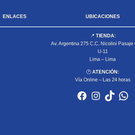
ENLACES
UBICACIONES
Inicio
📍
TIENDA:
Nosotros
Av. Argentina 275 C.C. Nicolini Pasaje
Productos
U-11
Blog
Lima – Lima
Contacto
🕐
ATENCIÓN:
Vía Online – Las 24 horas
Facebook
Instagram
TikTok
WhatsApp