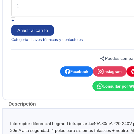
4X40AP
30
MA
+
220-
240V
Añadir al carrito
RIELDIN
LEGRAND
Categoría:
Llaves térmicas y contactores
cantidad
Puedes compart
Facebook
Instagram
Consultar por W
Descripción
Interruptor diferencial Legrand tetrapolar 4x40A 30mA 220-240V pa
30mA alta seguridad. 4 polos para sistemas trifásicos + neutro. M