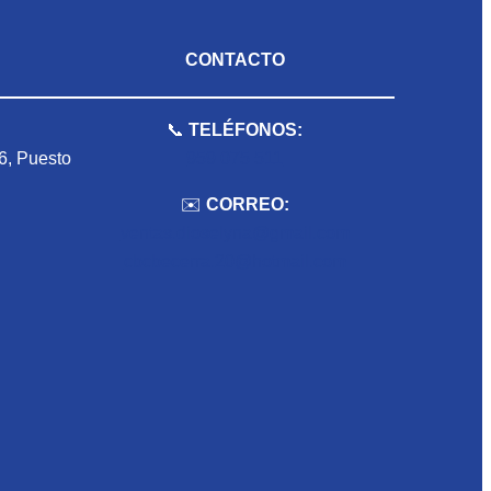
CONTACTO
📞
TELÉFONOS:
 6, Puesto
959 075 511
✉️
CORREO:
ventas.dioselyna@gmail.com
cbcbecerra.20@hotmail.com