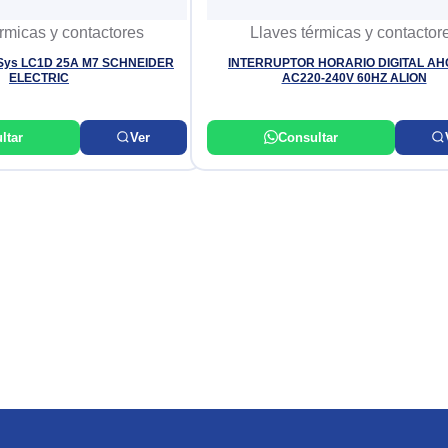
rmicas y contactores
Llaves térmicas y contactor
ys LC1D 25A M7 SCHNEIDER
INTERRUPTOR HORARIO DIGITAL AH
ELECTRIC
AC220-240V 60HZ ALION
ltar
Ver
Consultar