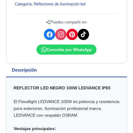
100W
Categoría:
Reflectores de iluminación led
100-
240V
5000K
Puedes compartir en:
IP65
FLOODLIGHT
LEDVANCE
cantidad
Consultar por WhatsApp
Descripción
REFLECTOR LED NEGRO 100W LEDVANCE IP65
El Floodlight LEDVANCE 100W es potencia y resistencia
para exteriores. Iluminación profesional marca
LEDVANCE con respaldo OSRAM.
Ventajas principales: